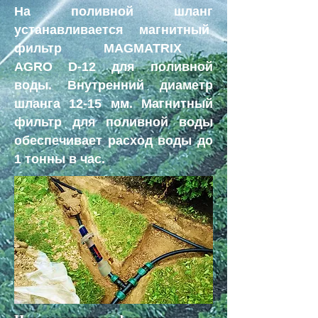
На поливной шланг
устанавливается магнитный
фильтр MAGMATRIX
AGRO
D-12 для поливной
воды. Внутренний диаметр
шланга 12-15 мм. Магнитный
фильтр для поливной воды
обеспечивает расход воды до
1 тонны в час.