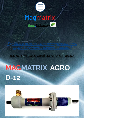
Mag
matrix
Green
Technology
Где более высокая производительность
ведет к лучшему качеству жизни!
МАГНИТНО - ВИХРЕВОЙ АКТИВАТОР ВОДЫ
MAG
MATRIX
AGRO
D-12