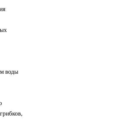
ия
ных
ом воды
о
 грибков,