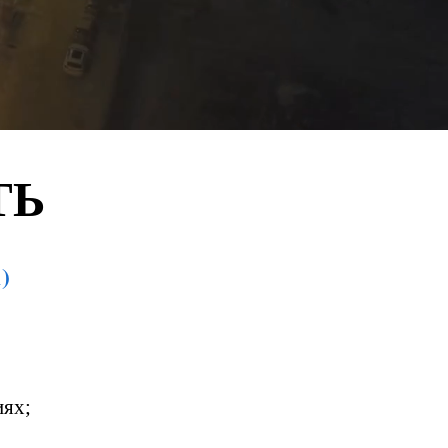
ТЬ
)
иях;