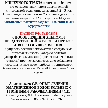
КИШЕЧНОГО ТРАКТА
отличающийся тем,
что осуществляют прием омагниченной
минеральной воды минерализацией 2 - 3 г/л.
Прием воды осуществляют 2 - 3 раза в день, при
ее температуре 20 - 22oС, курс 12 - 14 дней.
Заявитель и патентовладелец: Томский НИИ
Курортологии
ПАТЕНТ РФ. №2072878
СПОСОБ ЛЕЧЕНИЯ АДЕНОМЫ
ПРЕДСТАТЕЛЬНОЙ ЖЕЛЕЗЫ И ПРИБОР
ДЛЯ ЕГО ОСУЩЕСТВЛЕНИЯ.
Сущность лечения заключается в следующем:
питьевая жидкость, которую больной
употребляет ежедневно (простая вода, чай или
компоты) пропускается перед употреблением
через магнитное поле прибора и принимается
больным в количестве 150 - 200 г не менее 4 раз
в день.
Агзамходжаев С.Е. ОПЫТ ЛЕЧЕНИЯ
ОМАГНИЧЕННОЙ ВОДОЙ БОЛЬНЫХ С
ГНОЙНЫМИ ЗАБОЛЕВАНИЯМИ
/ С.Е.
Агзамходжаев, Я.В. Инагамов // Мед. журнал
Узбекистана. 1986. - № 10. - С. 39-40.